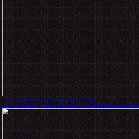
Спец предложение для многодетных семей
Скидка семьям с детьми 5% на каждого несовершеннолетнего р