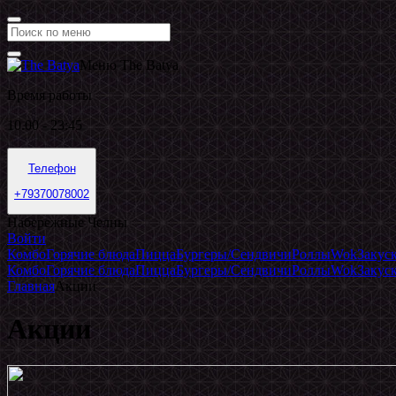
Меню The Batya
Время работы
10.00 - 23:45
Телефон
+79370078002
Набережные Челны
Войти
Комбо
Горячие блюда
Пицца
Бургеры/Сендвичи
Роллы
Wok
Закус
Комбо
Горячие блюда
Пицца
Бургеры/Сендвичи
Роллы
Wok
Закус
Главная
Акции
Акции