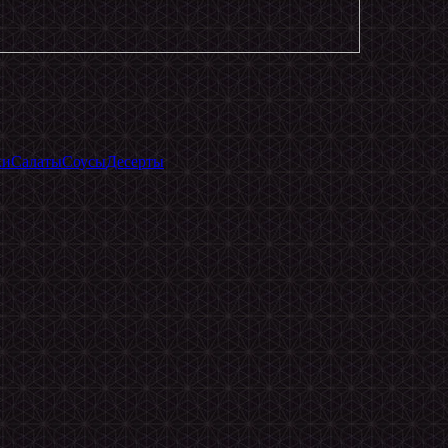
ки
Салаты
Соусы
Десерты