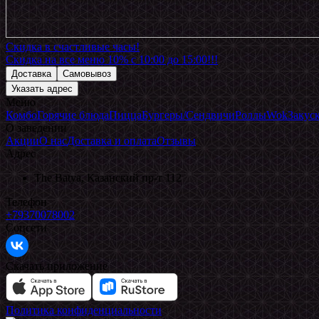
Скидка в счастливые часы!
Скидка на все меню 10% с 10:00 до 15:00!!!
Доставка
Самовывоз
Указать адрес
Меню
Комбо
Горячие блюда
Пицца
Бургеры/Сендвичи
Роллы
Wok
Закус
О заведении
Акции
О нас
Доставка и оплата
Отзывы
Адрес
The Batya, Казанский пр-т 112
Телефон
+79370078002
Соцсети
Скачать приложение
Политика конфиденциальности