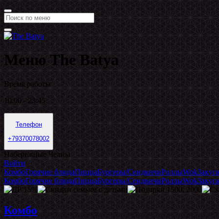
Меню The Batya
Время работы
10.00 - 23:45
Телефон
+79370078002
Набережные Челны
Войти
Комбо
Горячие блюда
Пицца
Бургеры/Сендвичи
Роллы
Wok
Закус
Комбо
Горячие блюда
Пицца
Бургеры/Сендвичи
Роллы
Wok
Закус
Комбо