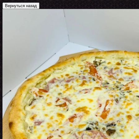
Вернуться назад