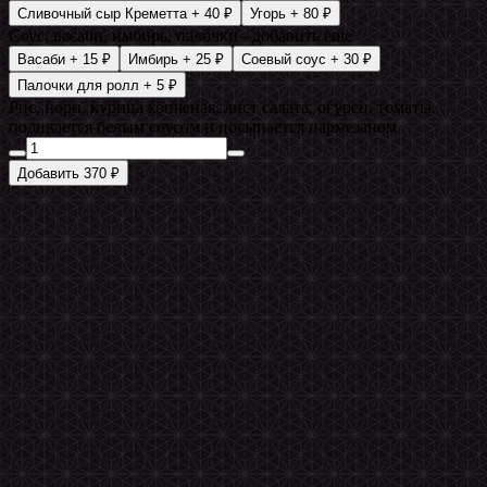
Сливочный сыр Креметта
+ 40 ₽
Угорь
+ 80 ₽
Соус, васаби, имбирь, палочки - добавить еще
Васаби
+ 15 ₽
Имбирь
+ 25 ₽
Соевый соус
+ 30 ₽
Палочки для ролл
+ 5 ₽
Рис, нори, курица копченая, лист салата, огурец, томаты,
поливается белым соусом и посыпается пармезаном
Добавить 370 ₽