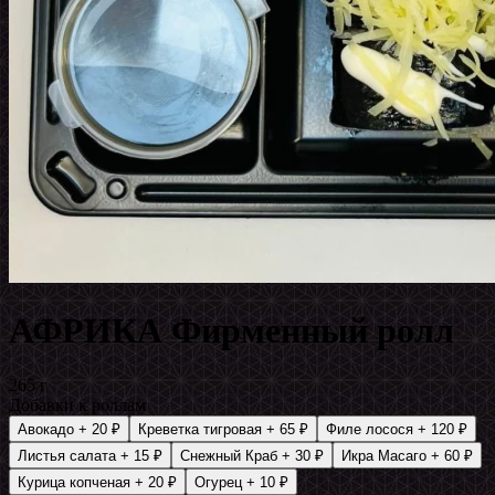
АФРИКА Фирменный ролл
265 г
Добавки к роллам
Авокадо
+ 20 ₽
Креветка тигровая
+ 65 ₽
Филе лосося
+ 120 ₽
Листья салата
+ 15 ₽
Снежный Краб
+ 30 ₽
Икра Масаго
+ 60 ₽
Курица копченая
+ 20 ₽
Огурец
+ 10 ₽